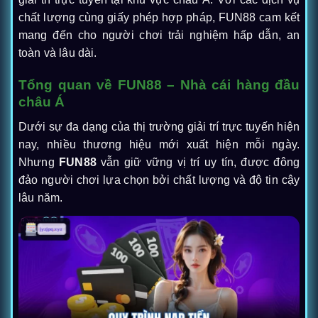
chất lượng cùng giấy phép hợp pháp, FUN88 cam kết
mang đến cho người chơi trải nghiệm hấp dẫn, an
toàn và lâu dài.
Tổng quan về FUN88 – Nhà cái hàng đầu
châu Á
Dưới sự đa dạng của thị trường giải trí trực tuyến hiện
nay, nhiều thương hiệu mới xuất hiện mỗi ngày.
Nhưng
FUN88
vẫn giữ vững vị trí uy tín, được đông
đảo người chơi lựa chọn bởi chất lượng và độ tin cậy
lâu năm.