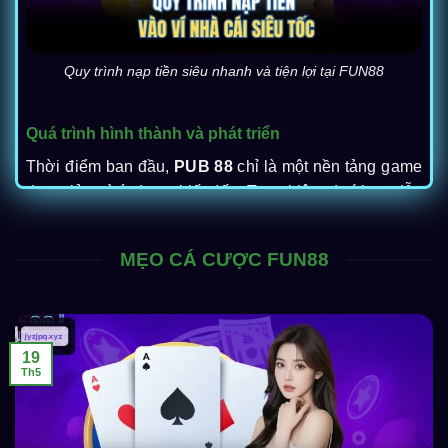
Quy trình nạp tiền siêu nhanh và tiện lợi tại FUN88
Quá trình hình thành và phát triển
Thời điểm ban đầu,
PUB 88
chỉ là một nền tảng game
đơn giản và ít được biết đến. Tuy nhiên, dưới sự dẫn
dắt của CEO Trần Bảo Duy, FUN88 đã được xây dựng
và phát triển theo hướng chuyên nghiệp, bài bản hơn
MẸO CÁ CƯỢC FUN88
qua từng giai đoạn.
Đến năm 2015, FUN88 chính thức ra mắt phiên bản
hoàn chỉnh với giao diện và tính năng được cải tiến
vượt trội, nhanh chóng tạo dấu ấn mạnh mẽ trong
19
Th5
cộng đồng cá cược châu Á.
Người chơi mới làm quen với
FUN88
thường ấn
tượng bởi sự minh bạch trong chính sách và quy định.